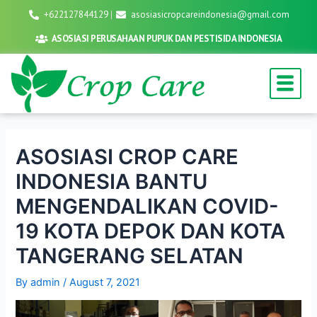
Skip
Post
+622127844129
asosiasicropcareindonesia@gmail.com
to
navigation
ASOSIASI PERUSAHAAN PUPUK DAN PESTISIDA INDONESIA
content
ASOSIASI CROP CARE
INDONESIA BANTU
MENGENDALIKAN COVID-
19 KOTA DEPOK DAN KOTA
TANGERANG SELATAN
By
admin
/
August 7, 2021