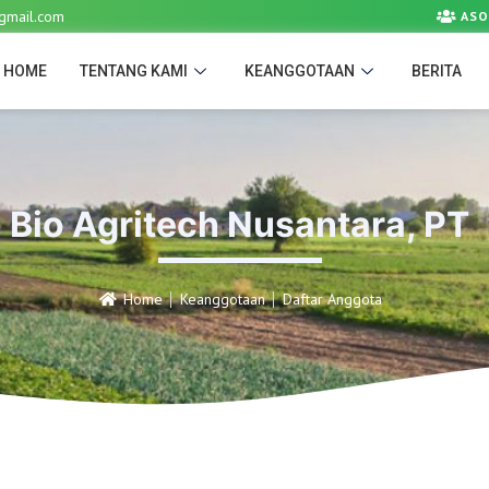
gmail.com
ASO
HOME
TENTANG KAMI
KEANGGOTAAN
BERITA
Bio Agritech Nusantara, PT
Home
Keanggotaan
Daftar Anggota